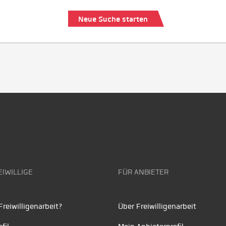
Neue Suche starten
EIWILLIGE
FÜR ANBIETER
reiwilligenarbeit?
Über Freiwilligenarbeit