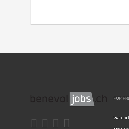
FÜR FR
Warum F