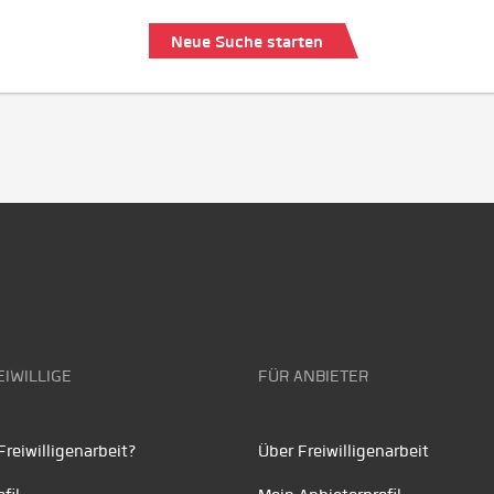
Neue Suche starten
EIWILLIGE
FÜR ANBIETER
reiwilligenarbeit?
Über Freiwilligenarbeit