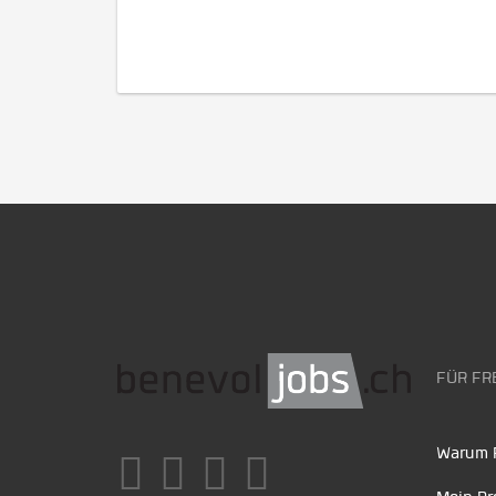
FÜR FR
Warum F