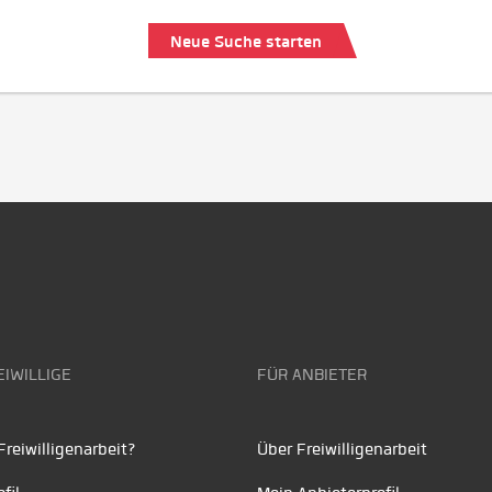
Neue Suche starten
EIWILLIGE
FÜR ANBIETER
reiwilligenarbeit?
Über Freiwilligenarbeit