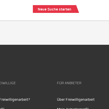
Neue Suche starten
EIWILLIGE
FÜR ANBIETER
reiwilligenarbeit?
Über Freiwilligenarbeit