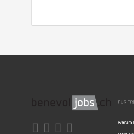
FÜR FR
Warum F