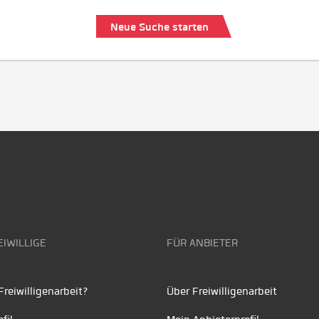
Neue Suche starten
EIWILLIGE
FÜR ANBIETER
reiwilligenarbeit?
Über Freiwilligenarbeit