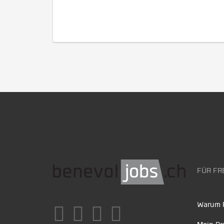
FÜR FR
Warum F