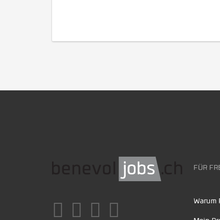
FÜR FR
Warum F