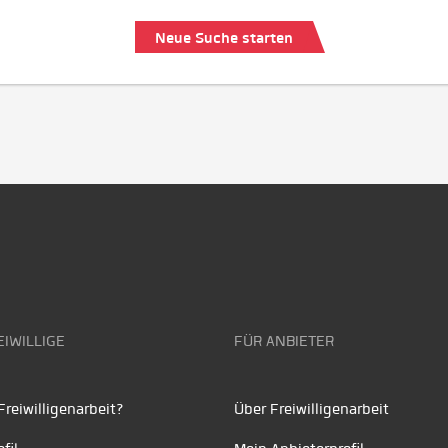
Neue Suche starten
EIWILLIGE
FÜR ANBIETER
reiwilligenarbeit?
Über Freiwilligenarbeit