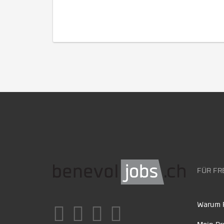
FÜR FR
Warum F