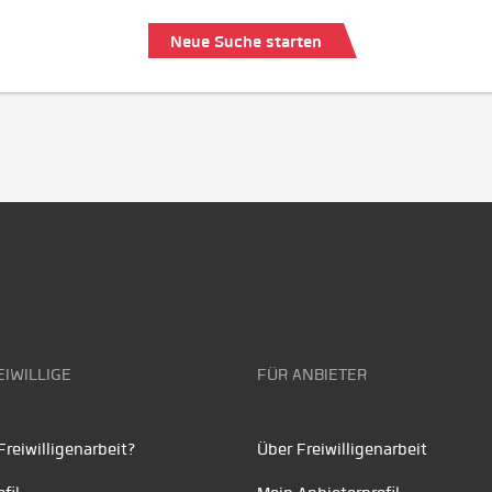
Neue Suche starten
EIWILLIGE
FÜR ANBIETER
reiwilligenarbeit?
Über Freiwilligenarbeit