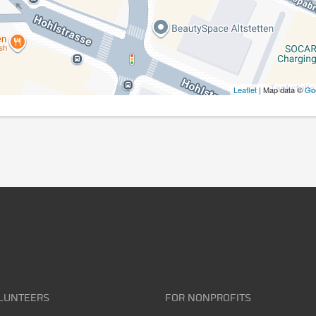
Leaflet
| Map data ©
Go
LUNTEERS
FOR NONPROFITS