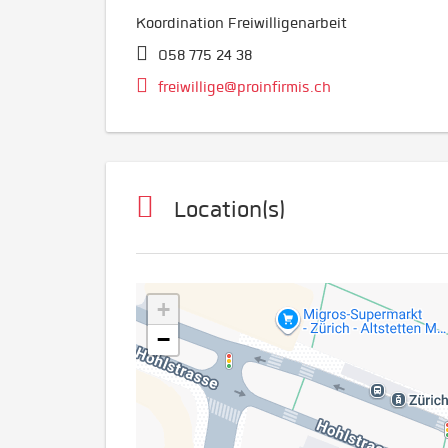
Koordination Freiwilligenarbeit
058 775 24 38
freiwillige@proinfirmis.ch
Location(s)
+
−