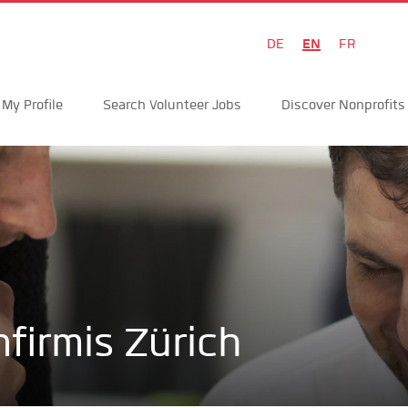
EN
DE
FR
My Profile
Search Volunteer Jobs
Discover Nonprofits
nfirmis Zürich