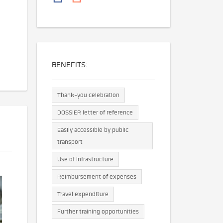
BENEFITS:
Thank-you celebration
DOSSIER letter of reference
Easily accessible by public
transport
Use of infrastructure
Reimbursement of expenses
Travel expenditure
Further training opportunities