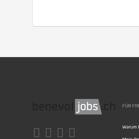
FÜR FR
Warum F