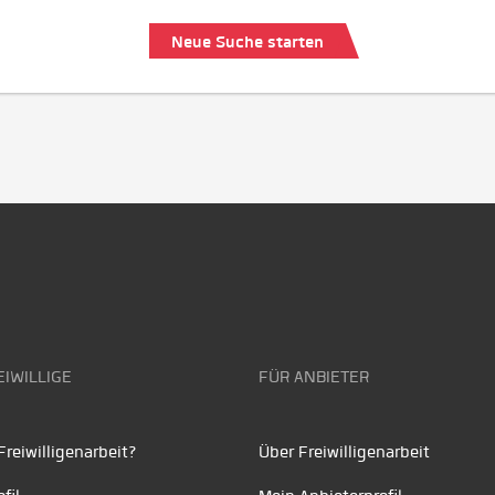
Neue Suche starten
EIWILLIGE
FÜR ANBIETER
reiwilligenarbeit?
Über Freiwilligenarbeit