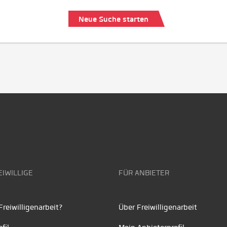
Neue Suche starten
EIWILLIGE
FÜR ANBIETER
reiwilligenarbeit?
Über Freiwilligenarbeit