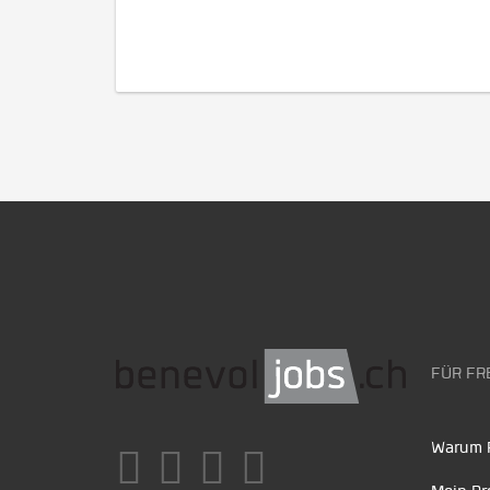
FÜR FR
Warum F