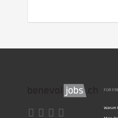
FÜR FR
Warum F