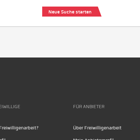
Neue Suche starten
EIWILLIGE
FÜR ANBIETER
reiwilligenarbeit?
Über Freiwilligenarbeit