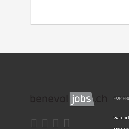
FÜR FR
Warum F