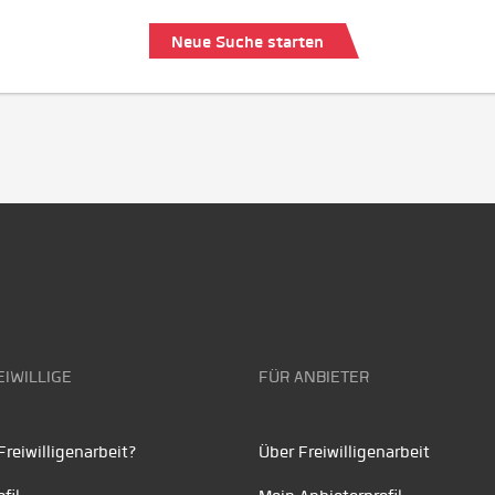
Neue Suche starten
EIWILLIGE
FÜR ANBIETER
reiwilligenarbeit?
Über Freiwilligenarbeit