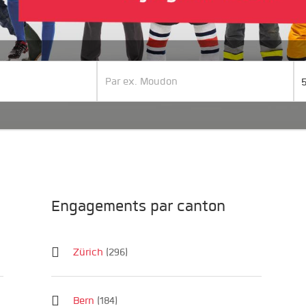
Engagements par canton
Zürich
(296)
Bern
(184)