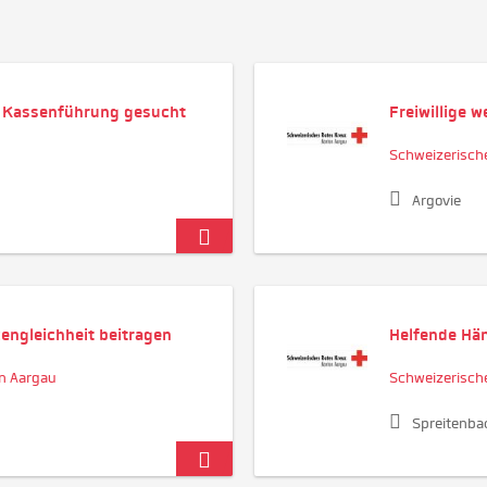
 / Kassenführung gesucht
Freiwillige 
Schweizerisch
Argovie
engleichheit beitragen
Helfende Hän
n Aargau
Schweizerisch
Spreitenba