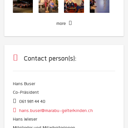
more
Contact person(s):
Hans Buser
Co-Präsident
061 981 44 40
hans.buser@marabu-gelterkinden.ch
Hans Wieser
Mitglieder und Mitarbeiterinnen