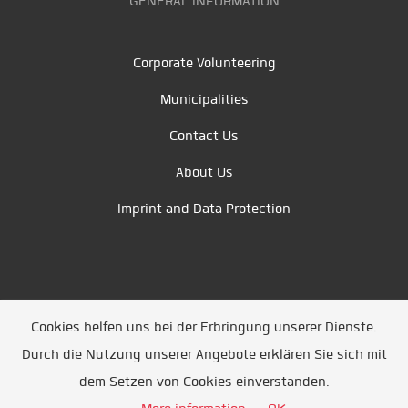
GENERAL INFORMATION
Corporate Volunteering
Municipalities
Contact Us
About Us
Imprint and Data Protection
Cookies helfen uns bei der Erbringung unserer Dienste.
Durch die Nutzung unserer Angebote erklären Sie sich mit
Unsere Partner
/
Referenzen
/
News
/ Entwickelt
dem Setzen von Cookies einverstanden.
durch
Jobiqo