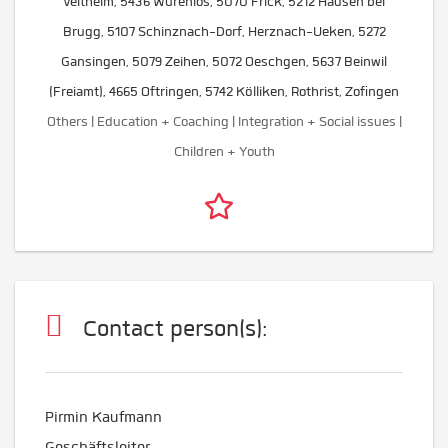
Veltheim, 5436 Würenlos, 5070 Frick, 5212 Hausen bei
Brugg, 5107 Schinznach-Dorf, Herznach-Ueken, 5272
Gansingen, 5079 Zeihen, 5072 Oeschgen, 5637 Beinwil
(Freiamt), 4665 Oftringen, 5742 Kölliken, Rothrist, Zofingen
Others | Education + Coaching | Integration + Social issues |
Children + Youth
Contact person(s):
Pirmin Kaufmann
Geschäftsleiter