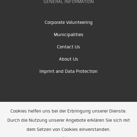
GENERAL INFORMATION
Corporate Volunteering
Municipalities
Contact Us
About Us
Imprint and Data Protection
Cookies helfen uns bei der Erbringung unserer Dienste.
Durch die Nutzung unserer Angebote erklären Sie sich mit
Unsere Partner
/
Referenzen
/
News
/ Entwickelt
dem Setzen von Cookies einverstanden.
durch
Jobiqo