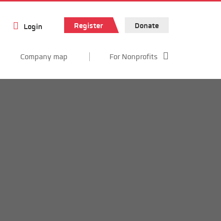
Register
Donate
Login
Company map
For Nonprofits