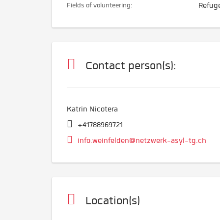
Fields of volunteering:
Refuge
Contact person(s):
Katrin Nicotera
+41788969721
info.weinfelden@netzwerk-asyl-tg.ch
Location(s)