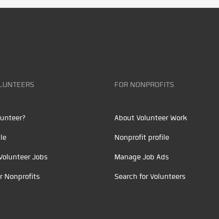
LUNTEERS
FOR NONPROFITS
unteer?
About Volunteer Work
le
Nonprofit profile
Volunteer Jobs
Manage Job Ads
r Nonprofits
Search for Volunteers