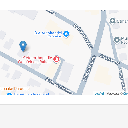
Leaflet
| Map data ©
Go