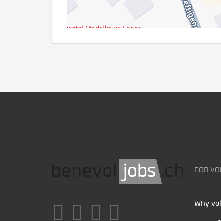
FOR VO
Why vol