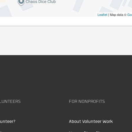
Leaflet
| Map data ©
Go
LUNTEERS
FOR NONPROFITS
unteer?
About Volunteer Work