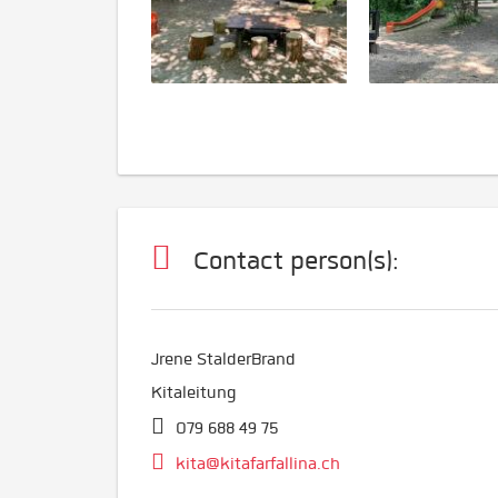
Contact person(s):
Jrene StalderBrand
Kitaleitung
079 688 49 75
kita@kitafarfallina.ch