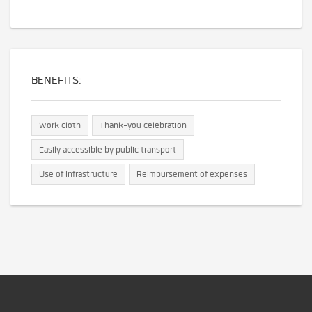
BENEFITS:
Work cloth
Thank-you celebration
Easily accessible by public transport
Use of infrastructure
Reimbursement of expenses