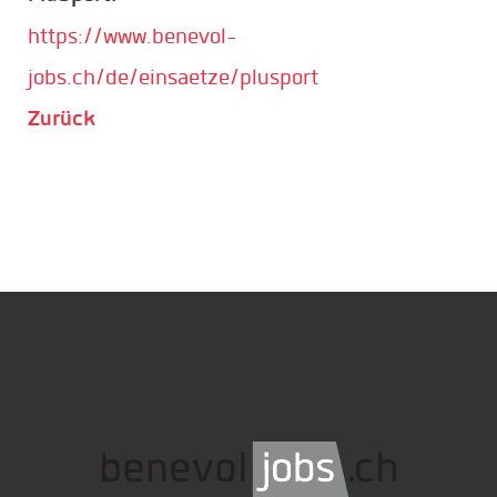
https://www.benevol-
jobs.ch/de/einsaetze/plusport
Z
urück