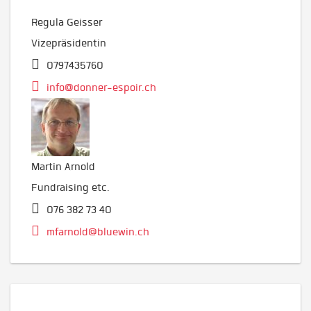
Regula Geisser
Vizepräsidentin
0797435760
info@donner-espoir.ch
Martin Arnold
Fundraising etc.
076 382 73 40
mfarnold@bluewin.ch