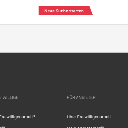
Neue Suche starten
EIWILLIGE
FÜR ANBIETER
reiwilligenarbeit?
Über Freiwilligenarbeit