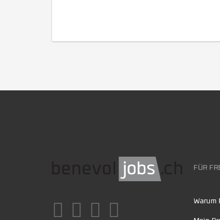
FÜR FR
Warum F