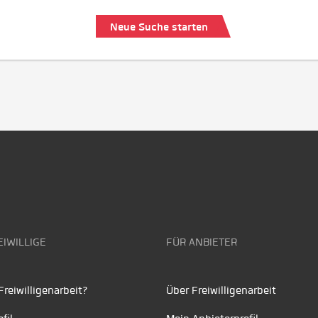
Neue Suche starten
EIWILLIGE
FÜR ANBIETER
reiwilligenarbeit?
Über Freiwilligenarbeit