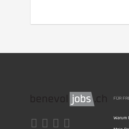
FÜR FR
Warum F