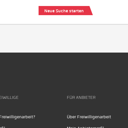
Neue Suche starten
EIWILLIGE
FÜR ANBIETER
reiwilligenarbeit?
Über Freiwilligenarbeit