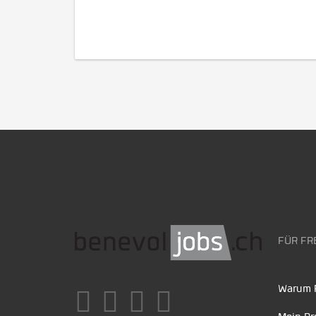
FÜR FR
Warum F