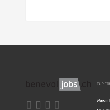
FÜR FR
Warum F