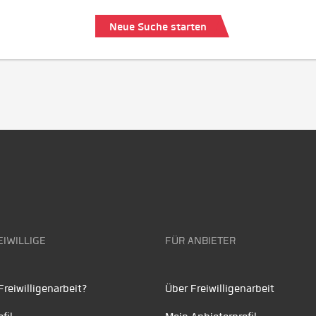
Neue Suche starten
EIWILLIGE
FÜR ANBIETER
reiwilligenarbeit?
Über Freiwilligenarbeit