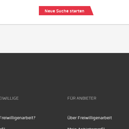
Neue Suche starten
EIWILLIGE
FÜR ANBIETER
reiwilligenarbeit?
Über Freiwilligenarbeit