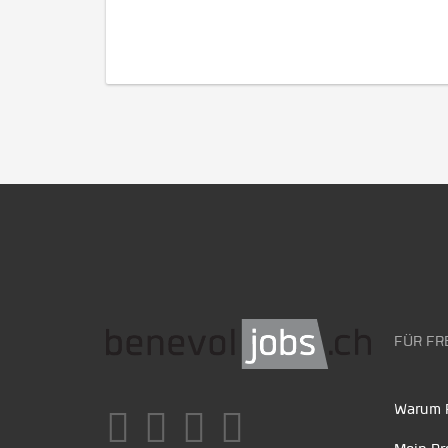
FÜR FR
Warum F