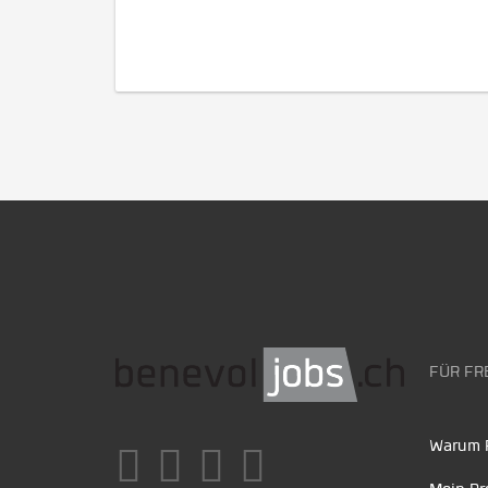
FÜR FR
Warum F