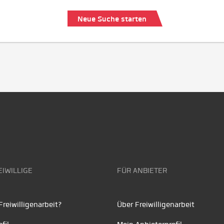
Neue Suche starten
EIWILLIGE
FÜR ANBIETER
reiwilligenarbeit?
Über Freiwilligenarbeit