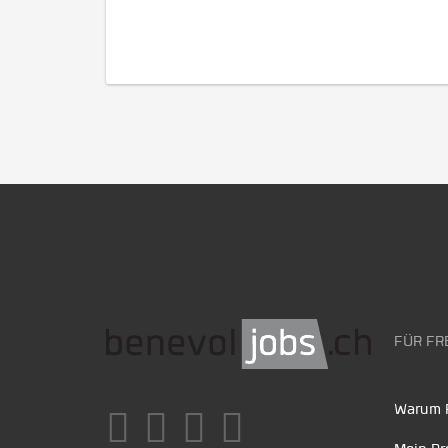
FÜR FR
Warum F