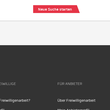
Neue Suche starten
EIWILLIGE
FÜR ANBIETER
reiwilligenarbeit?
Über Freiwilligenarbeit