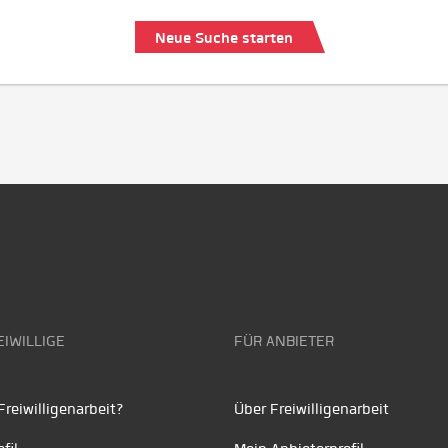
Neue Suche starten
EIWILLIGE
FÜR ANBIETER
reiwilligenarbeit?
Über Freiwilligenarbeit