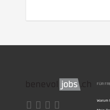
FÜR FR
Warum F