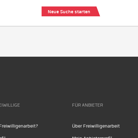
Neue Suche starten
EIWILLIGE
FÜR ANBIETER
reiwilligenarbeit?
Über Freiwilligenarbeit