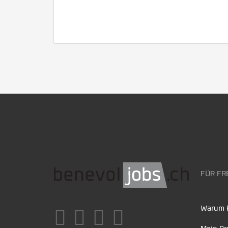
FÜR FR
Warum F