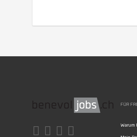
FÜR FR
Warum F