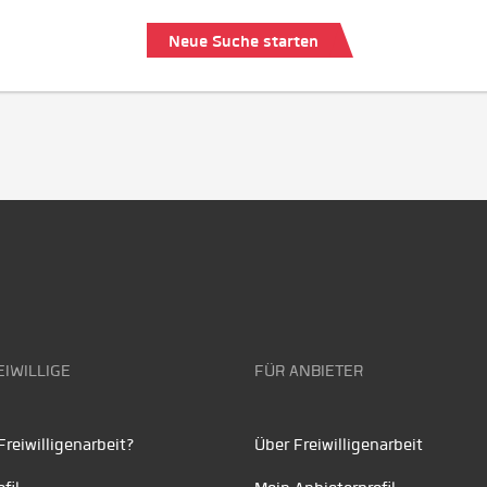
Neue Suche starten
EIWILLIGE
FÜR ANBIETER
reiwilligenarbeit?
Über Freiwilligenarbeit