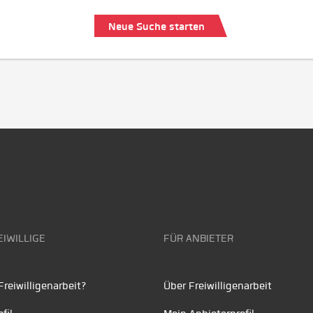
Neue Suche starten
EIWILLIGE
FÜR ANBIETER
reiwilligenarbeit?
Über Freiwilligenarbeit