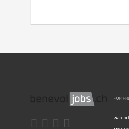
FÜR FR
Warum F