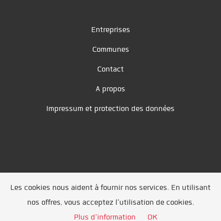
Entreprises
Communes
Contact
A propos
Impressum et protection des données
Les cookies nous aident à fournir nos services. En utilisant
Unsere Partner
/
Referenzen
/
News
/ Entwickelt
nos offres, vous acceptez l'utilisation de cookies.
durch
Jobiqo
Plus d'information
OK