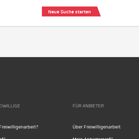
Neue Suche starten
EIWILLIGE
FÜR ANBIETER
reiwilligenarbeit?
Über Freiwilligenarbeit