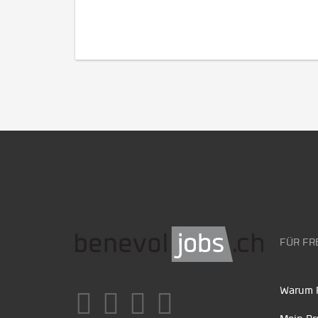
FÜR FR
Warum F