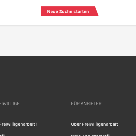
Neue Suche starten
EIWILLIGE
FÜR ANBIETER
reiwilligenarbeit?
Über Freiwilligenarbeit