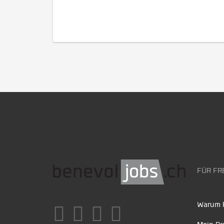
FÜR FR
Warum F