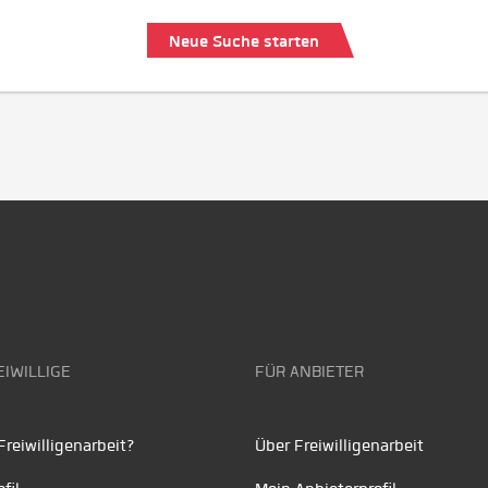
Neue Suche starten
EIWILLIGE
FÜR ANBIETER
reiwilligenarbeit?
Über Freiwilligenarbeit