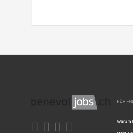
FÜR FR
Warum F