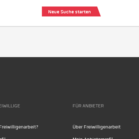
Neue Suche starten
EIWILLIGE
FÜR ANBIETER
reiwilligenarbeit?
Über Freiwilligenarbeit