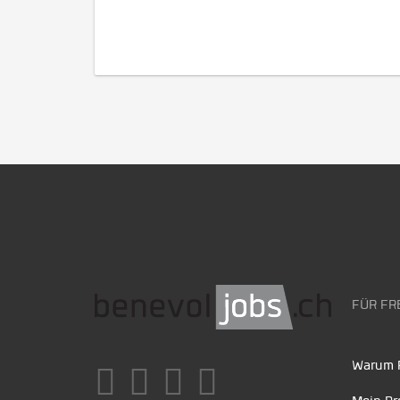
FÜR FR
Warum F