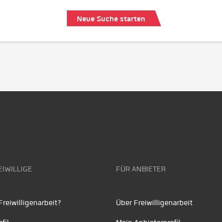
Neue Suche starten
EIWILLIGE
FÜR ANBIETER
reiwilligenarbeit?
Über Freiwilligenarbeit