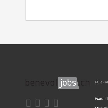
FÜR FR
Warum F