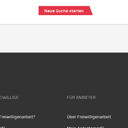
Neue Suche starten
EIWILLIGE
FÜR ANBIETER
reiwilligenarbeit?
Über Freiwilligenarbeit