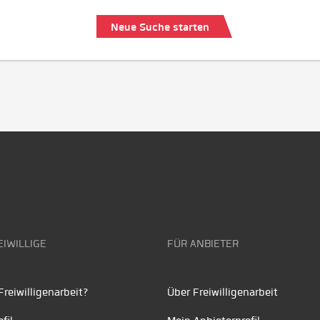
Neue Suche starten
EIWILLIGE
FÜR ANBIETER
reiwilligenarbeit?
Über Freiwilligenarbeit