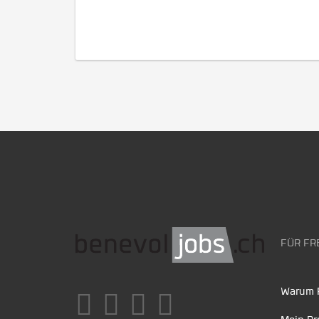
FÜR FR
Warum F