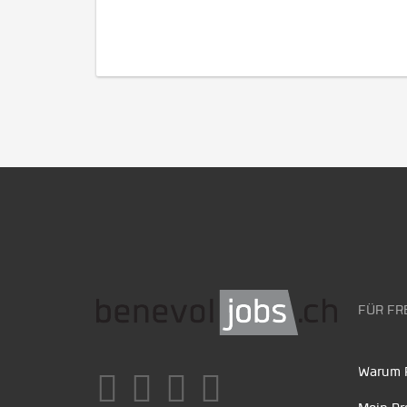
FÜR FR
Warum F