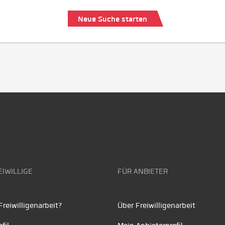
Neue Suche starten
EIWILLIGE
FÜR ANBIETER
reiwilligenarbeit?
Über Freiwilligenarbeit