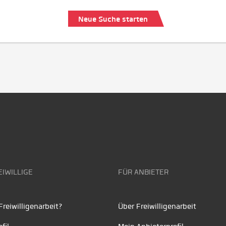
Neue Suche starten
EIWILLIGE
FÜR ANBIETER
reiwilligenarbeit?
Über Freiwilligenarbeit