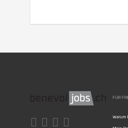
FÜR FR
Warum F