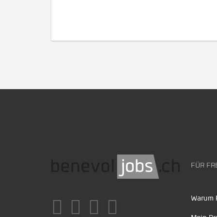
FÜR FR
Warum F