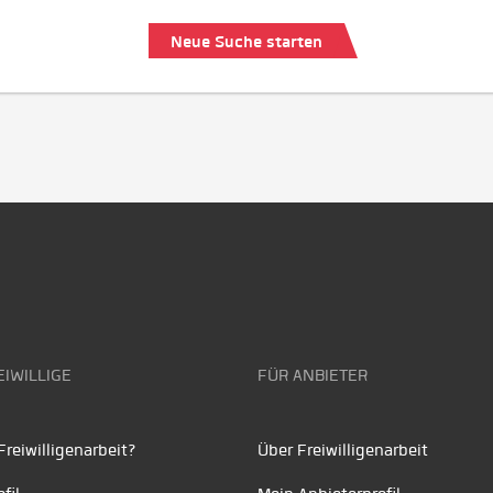
Neue Suche starten
EIWILLIGE
FÜR ANBIETER
reiwilligenarbeit?
Über Freiwilligenarbeit