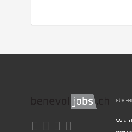
FÜR FR
Warum F