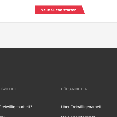
Neue Suche starten
EIWILLIGE
FÜR ANBIETER
reiwilligenarbeit?
Über Freiwilligenarbeit