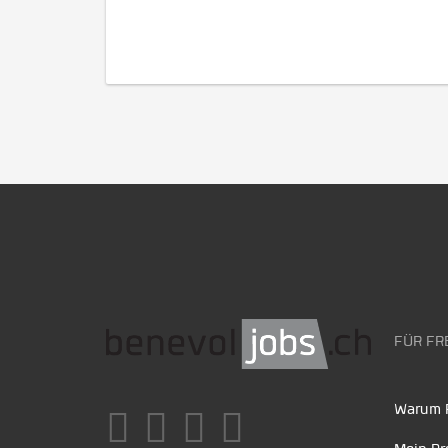
FÜR FR
Warum F