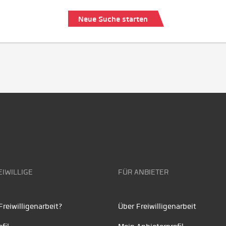
Neue Suche starten
EIWILLIGE
FÜR ANBIETER
reiwilligenarbeit?
Über Freiwilligenarbeit