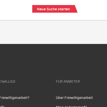
Neue Suche starten
EIWILLIGE
FÜR ANBIETER
reiwilligenarbeit?
Über Freiwilligenarbeit