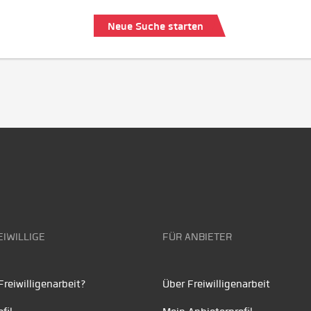
Neue Suche starten
EIWILLIGE
FÜR ANBIETER
reiwilligenarbeit?
Über Freiwilligenarbeit