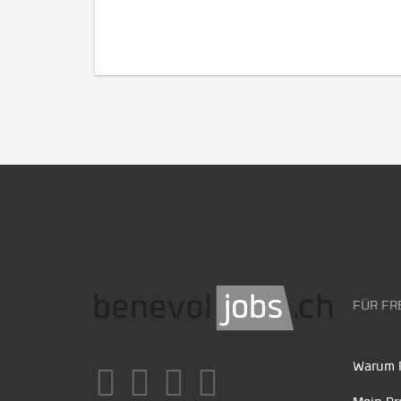
FÜR FR
Warum F