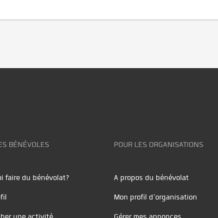
ES BÉNÉVOLES
POUR LES ORGANISATIONS
i faire du bénévolat?
A propos du bénévolat
fil
Mon profil d'organisation
her une activité
Gérer mes annonces